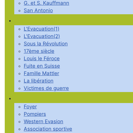
G. et S. Kauffmann
San Antonio
L'Evacuation(1)
L'Evacuation(2)
Sous la Révolution
17ème siècle
Louis le Féroce
Fuite en Suisse
Famille Mattler
La libération
Victimes de guerre
Foyer
Pompiers
Western Evasion
Association sportive