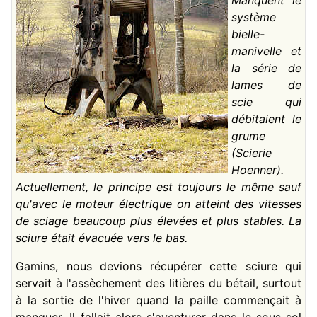
système
bielle-
manivelle et
la série de
lames de
scie qui
débitaient le
grume
(Scierie
Hoenner).
Actuellement, le principe est toujours le même sauf
qu'avec le moteur électrique on atteint des vitesses
de sciage beaucoup plus élevées et plus stables. La
sciure était évacuée vers le bas.
Gamins, nous devions récupérer cette sciure qui
servait à l'assèchement des litières du bétail, surtout
à la sortie de l'hiver quand la paille commençait à
manquer. Il fallait alors s'aventurer dans le sous-sol