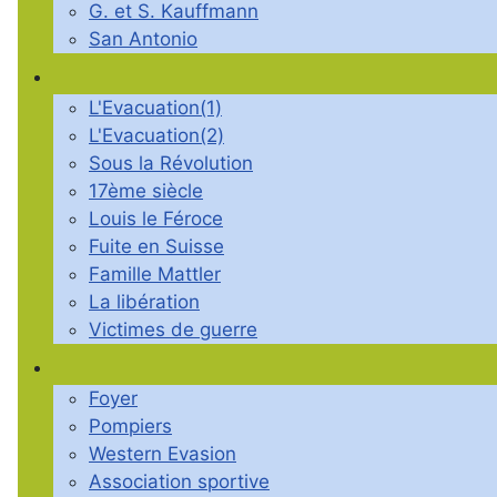
G. et S. Kauffmann
San Antonio
L'Evacuation(1)
L'Evacuation(2)
Sous la Révolution
17ème siècle
Louis le Féroce
Fuite en Suisse
Famille Mattler
La libération
Victimes de guerre
Foyer
Pompiers
Western Evasion
Association sportive